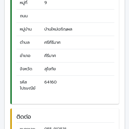
หมู่ที่
9
ถนน
หมู่บ้าน
บ้านใหม่เจริญผล
ตำบล
ศรีคีรีมาศ
อำเภอ
คีรีมาศ
จังหวัด
สุโขทัย
รหัส
64160
ไปรษณีย์
ติดต่อ